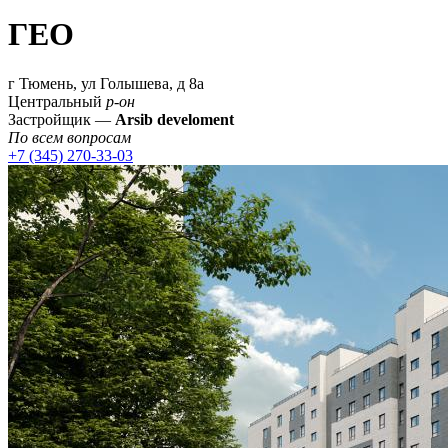
ГЕО
г Тюмень, ул Голышева, д 8а
Центральный
р-он
Застройщик —
Arsib develoment
По всем вопросам
+7 (345) 270-33-03